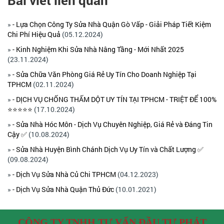
Bài viết liên quan
»
- Lựa Chọn Công Ty Sửa Nhà Quận Gò Vấp - Giải Pháp Tiết Kiệm
Chi Phí Hiệu Quả
(05.12.2024)
»
- Kinh Nghiệm Khi Sửa Nhà Nâng Tầng - Mới Nhất 2025
(23.11.2024)
»
- Sửa Chữa Văn Phòng Giá Rẻ Uy Tín Cho Doanh Nghiệp Tại
TPHCM
(02.11.2024)
»
- DỊCH VỤ CHỐNG THẤM DỘT UY TÍN TẠI TPHCM - TRIỆT ĐỂ 100%
⭐⭐⭐⭐⭐
(17.10.2024)
»
- Sửa Nhà Hóc Môn - Dịch Vụ Chuyên Nghiệp, Giá Rẻ và Đáng Tin
Cậy ✅
(10.08.2024)
»
- Sửa Nhà Huyện Bình Chánh Dịch Vụ Uy Tín và Chất Lượng ✅
(09.08.2024)
»
- Dịch Vụ Sửa Nhà Củ Chi TPHCM
(04.12.2023)
»
- Dịch Vụ Sửa Nhà Quận Thủ Đức
(10.01.2021)
CÔNG TY TNHH TƯ VẤN ĐẦU TƯ PHÁT