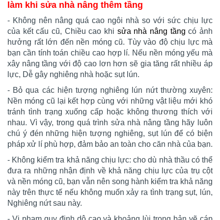
làm khi sửa nhà nâng thêm tầng
- Không nên nâng quá cao ngôi nhà so với sức chịu lực
của kết cấu cũ, Chiều cao khi
sửa nhà nâng tầng
có ảnh
hưởng rất lớn đến nền móng cũ. Tùy vào độ chịu lực mà
bạn cần tính toán chiều cao hợp lí. Nếu nền móng yếu mà
xây nâng tầng với độ cao lơn hơn sẽ gia tăng rất nhiều áp
lực, Dễ gây nghiêng nhà hoặc sụt lún.
- Bỏ qua các hiện tượng nghiêng lún nứt thường xuyên:
Nền móng cũ lại kết hợp cùng với những vật liệu mới khó
tránh tình trạng xuống cấp hoặc không thương thích với
nhau. Vì vậy, trong quá trình sửa nhà nâng tầng hãy luôn
chú ý đén những hiện tượng nghiêng, sụt lún để có biện
pháp xử lí phù hợp, đảm bảo an toàn cho căn nhà của bạn.
- Không kiểm tra khả năng chịu lực: cho dù nhà thầu có thể
đưa ra những nhận định về khả năng chịu lực của trụ cột
và nền móng cũ, bạn vẫn nên song hành kiểm tra khả năng
này trên thực tế nếu không muốn xảy ra tình trạng sụt, lún,
Nghiêng nứt sau này.
- Vi phạm quy định dộ cao và khoảng lùi trong bản vẽ cáp