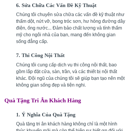
6. Sửa Chữa Các Vấn Đề Kỹ Thuật
Chúng tôi chuyên sửa chữa các vấn đề kỹ thuật như
thấm dột, nứt vỡ, bong tróc sơn, hư hỏng đường dây
điện, ống nước... Đảm bảo chất lượng và tính thẩm
mỹ cho ngôi nhà của bạn, mang đến không gian
sống đẳng cấp.
7. Thi Công Nội Thất
Chúng tôi cung cấp dịch vụ thi công nội thất, bao
gồm lắp đặt cửa, sàn, trần, và các thiết bị nội thất
khác. Đội ngũ của chúng tôi sẽ giúp bạn tạo nên một
không gian sống đẹp và tiện nghi.
Quà Tặng Tri Ân Khách Hàng
1. Ý Nghĩa Của Quà Tặng
Quà tặng tri ân khách hàng không chỉ là một hình
thức khuyến mãi mà còn thể hiện sự biết ơn đối với