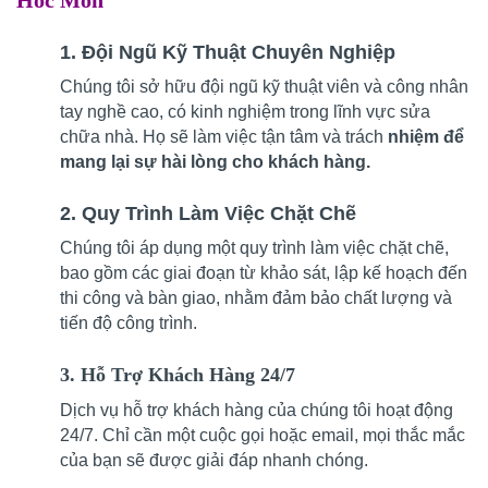
Hóc Môn
1. Đội Ngũ Kỹ Thuật Chuyên Nghiệp
Chúng tôi sở hữu đội ngũ kỹ thuật viên và công nhân
tay nghề cao, có kinh nghiệm trong lĩnh vực sửa
chữa nhà. Họ sẽ làm việc tận tâm và trách
nhiệm để
mang lại sự hài lòng cho khách hàng.
2. Quy Trình Làm Việc Chặt Chẽ
Chúng tôi áp dụng một quy trình làm việc chặt chẽ,
bao gồm các giai đoạn từ khảo sát, lập kế hoạch đến
thi công và bàn giao, nhằm đảm bảo chất lượng và
tiến độ công trình.
3. Hỗ Trợ Khách Hàng 24/7
Dịch vụ hỗ trợ khách hàng của chúng tôi hoạt động
24/7. Chỉ cần một cuộc gọi hoặc email, mọi thắc mắc
của bạn sẽ được giải đáp nhanh chóng.