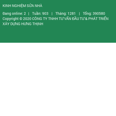
KINH NGHIỆM SỬA NHÀ
Đang online: 2
|
Tuần: 903
|
Tháng: 1281
|
Tổng: 390580
Copyright © 2020
CÔNG TY TNHH TƯ VẤN ĐẦU TƯ & PHÁT TRIỂN
XÂY DỰNG HƯNG THỊNH