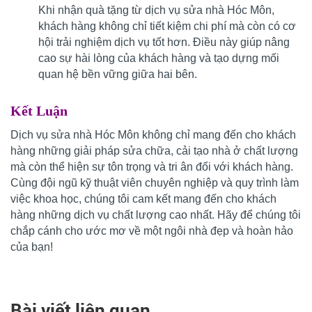
Khi nhận quà tặng từ dịch vụ sửa nhà Hóc Môn,
khách hàng không chỉ tiết kiệm chi phí mà còn có cơ
hội trải nghiệm dịch vụ tốt hơn. Điều này giúp nâng
cao sự hài lòng của khách hàng và tạo dựng mối
quan hệ bền vững giữa hai bên.
Kết Luận
Dịch vụ sửa nhà Hóc Môn không chỉ mang đến cho khách
hàng những giải pháp sửa chữa, cải tạo nhà ở chất lượng
mà còn thể hiện sự tôn trọng và tri ân đối với khách hàng.
Cùng đội ngũ kỹ thuật viên chuyên nghiệp và quy trình làm
việc khoa học, chúng tôi cam kết mang đến cho khách
hàng những dịch vụ chất lượng cao nhất. Hãy để chúng tôi
chắp cánh cho ước mơ về một ngôi nhà đẹp và hoàn hảo
của bạn!
Bài viết liên quan