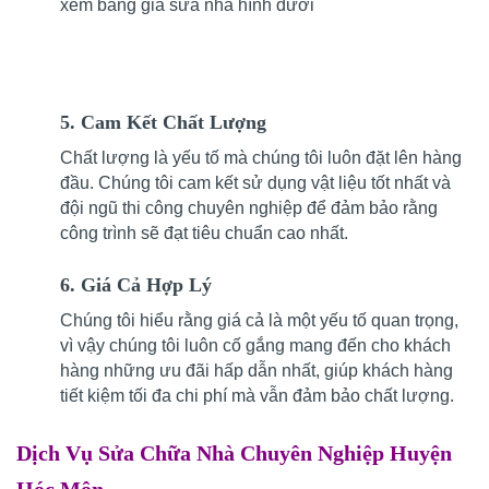
xem bảng giá sửa nhà hình dưới
5. Cam Kết Chất Lượng
Chất lượng là yếu tố mà chúng tôi luôn đặt lên hàng
đầu. Chúng tôi cam kết sử dụng vật liệu tốt nhất và
đội ngũ thi công chuyên nghiệp để đảm bảo rằng
công trình sẽ đạt tiêu chuẩn cao nhất.
6. Giá Cả Hợp Lý
Chúng tôi hiểu rằng giá cả là một yếu tố quan trọng,
vì vậy chúng tôi luôn cố gắng mang đến cho khách
hàng những ưu đãi hấp dẫn nhất, giúp khách hàng
tiết kiệm tối đa chi phí mà vẫn đảm bảo chất lượng.
Dịch Vụ Sửa Chữa Nhà Chuyên Nghiệp Huyện