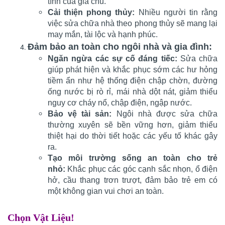
tính của gia chủ.
Cải thiện phong thủy:
Nhiều người tin rằng
việc sửa chữa nhà theo phong thủy sẽ mang lại
may mắn, tài lộc và hạnh phúc.
Đảm bảo an toàn cho ngôi nhà và gia đình:​​
Ngăn ngừa các sự cố đáng tiếc:
Sửa chữa
giúp phát hiện và khắc phục sớm các hư hỏng
tiềm ẩn như hệ thống điện chập chờn, đường
ống nước bị rò rỉ, mái nhà dột nát, giảm thiểu
nguy cơ cháy nổ, chập điện, ngập nước.
Bảo vệ tài sản:
Ngôi nhà được sửa chữa
thường xuyên sẽ bền vững hơn, giảm thiểu
thiệt hại do thời tiết hoặc các yếu tố khác gây
ra.
Tạo môi trường sống an toàn cho trẻ
nhỏ:
Khắc phục các góc cạnh sắc nhọn, ổ điện
hở, cầu thang trơn trượt, đảm bảo trẻ em có
một không gian vui chơi an toàn.
Chọn Vật Liệu!