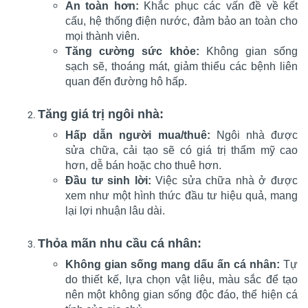
An toàn hơn:
Khắc phục các vấn đề về kết
cấu, hệ thống điện nước, đảm bảo an toàn cho
mọi thành viên.
Tăng cường sức khỏe:
Không gian sống
sạch sẽ, thoáng mát, giảm thiểu các bệnh liên
quan đến đường hô hấp.
Tăng giá trị ngôi nhà:
Hấp dẫn người mua/thuê:
Ngôi nhà được
sửa chữa, cải tạo sẽ có giá trị thẩm mỹ cao
hơn, dễ bán hoặc cho thuê hơn.
Đầu tư sinh lời:
Việc sửa chữa nhà ở được
xem như một hình thức đầu tư hiệu quả, mang
lại lợi nhuận lâu dài.
Thỏa mãn nhu cầu cá nhân:
Không gian sống mang dấu ấn cá nhân:
Tự
do thiết kế, lựa chọn vật liệu, màu sắc để tạo
nên một không gian sống độc đáo, thể hiện cá