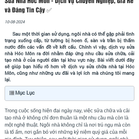
Sửa Nhà Hóc Môn - Dịch Vụ Chuyên Nghiệp, Giá Rẻ
và Đáng Tin Cậy ✅
10-08-2024
Sau một thời gian sử dụng, ngôi nhà có thể gặp phải tình
trạng xuống cấp, từ tường bị hoen ố, sàn và trần bị thấm
nước đến các vấn đề về kết cấu. Chính vì vậy, dịch vụ sửa
nhà Hóc Môn ra đời nhằm đáp ứng nhu cầu sửa chữa, cải
tạo nhà ở của người dân tại khu vực này. Bài viết dưới đây
sẽ giúp bạn hiểu rõ hơn về dịch vụ sửa chữa nhà tại Hóc
Môn, cũng như những ưu đãi và lợi ích mà chúng tôi mang
lại.
Mục Lục
Trong cuộc sống hiện đại ngày nay, việc sửa chữa và cải
tạo nhà ở không chỉ đơn thuần là một nhu cầu mà còn là
một nghệ thuật. Ngôi nhà không chỉ là nơi trú ngụ mà còn
là tổ ấm, nơi gắn bó với những kỷ niệm quý giá của mỗi