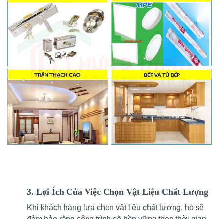
3. Lợi Ích Của Việc Chọn Vật Liệu Chất Lượng
Khi khách hàng lựa chọn vật liệu chất lượng, họ sẽ
đảm bảo rằng công trình sẽ bền vững theo thời gian,