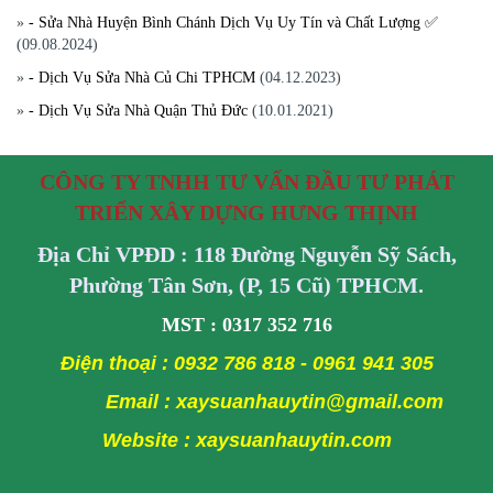
»
- Sửa Nhà Huyện Bình Chánh Dịch Vụ Uy Tín và Chất Lượng ✅
(09.08.2024)
»
- Dịch Vụ Sửa Nhà Củ Chi TPHCM
(04.12.2023)
»
- Dịch Vụ Sửa Nhà Quận Thủ Đức
(10.01.2021)
CÔNG TY TNHH TƯ VẤN ĐẦU TƯ PHÁT
TRIỂN XÂY DỰNG HƯNG THỊNH
Địa Chỉ VPĐD : 118 Đường Nguyễn Sỹ Sách,
Phường Tân Sơn, (P, 15 Cũ) TPHCM.
MST : 0317 352 716
Điện thoại : 0932 786 818 - 0961 941 305
Email : xaysuanhauytin@gmail.com
Website : xaysuanhauytin.com