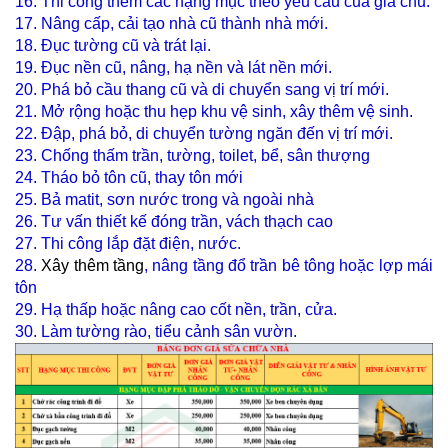
16. Thi công thêm các hạng mục theo yêu cầu của gia chủ.
17. Nâng cấp, cải tạo nhà cũ thành nhà mới.
18. Đục tường cũ và trát lại.
19. Đục nền cũ, nâng, hạ nền và lát nền mới.
20. Phá bỏ cầu thang cũ và di chuyển sang vị trí mới.
21. Mở rộng hoặc thu hẹp khu vệ sinh, xây thêm vệ sinh.
22. Đập, phá bỏ, di chuyển tường ngăn đến vị trí mới.
23. Chống thấm trần, tường, toilet, bể, sân thượng
24. Tháo bỏ tôn cũ, thay tôn mới
25. Bả matit, sơn nước trong và ngoài nhà
26. Tư vấn thiết kế đóng trần, vách thạch cao
27. Thi công lắp đặt điện, nước.
28.
Xây thêm tầng
, nâng tầng đổ trần bê tông hoặc lợp mái
tôn
29. Hạ thấp hoặc nâng cao cốt nền, trần, cửa.
30. Làm tường rào, tiểu cảnh sân vườn.