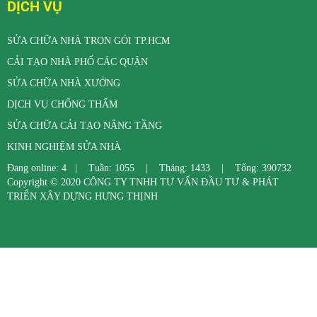
DỊCH VỤ
SỬA CHỮA NHÀ TRỌN GÓI TP.HCM
CẢI TẠO NHÀ PHỐ CÁC QUẬN
SỬA CHỮA NHÀ XƯỞNG
DỊCH VỤ CHỐNG THẤM
SỬA CHỮA CẢI TẠO NÂNG TẦNG
KINH NGHIỆM SỬA NHÀ
Đang online: 4
|
Tuần: 1055
|
Tháng: 1433
|
Tổng: 390732
Copyright © 2020
CÔNG TY TNHH TƯ VẤN ĐẦU TƯ & PHÁT
TRIỂN XÂY DỰNG HƯNG THỊNH