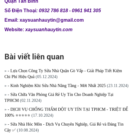
Quận Tân Bình
Số Điện Thoại
: 0932 786 818 - 0961 941 305
Email: xaysuanhauytin@gmail.com
Website:
xaysuanhauytin.com
Bài viết liên quan
»
- Lựa Chọn Công Ty Sửa Nhà Quận Gò Vấp - Giải Pháp Tiết Kiệm
Chi Phí Hiệu Quả
(05.12.2024)
»
- Kinh Nghiệm Khi Sửa Nhà Nâng Tầng - Mới Nhất 2025
(23.11.2024)
»
- Sửa Chữa Văn Phòng Giá Rẻ Uy Tín Cho Doanh Nghiệp Tại
TPHCM
(02.11.2024)
»
- DỊCH VỤ CHỐNG THẤM DỘT UY TÍN TẠI TPHCM - TRIỆT ĐỂ
100% ⭐⭐⭐⭐⭐
(17.10.2024)
»
- Sửa Nhà Hóc Môn - Dịch Vụ Chuyên Nghiệp, Giá Rẻ và Đáng Tin
Cậy ✅
(10.08.2024)