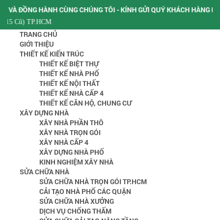
 CHÚNG TÔI - KÍNH GỬI QUÝ KHÁCH HÀNG ĐƠN GIÁ XÂY NHÀ PHẦN T
Hotline:
09
TRANG CHỦ
GIỚI THIỆU
THIẾT KẾ KIẾN TRÚC
THIẾT KẾ BIỆT THỰ
THIẾT KẾ NHÀ PHỐ
THIẾT KẾ NỘI THẤT
THIẾT KẾ NHÀ CẤP 4
THIẾT KẾ CĂN HỘ, CHUNG CƯ
XÂY DỰNG NHÀ
XÂY NHÀ PHẦN THÔ
XÂY NHÀ TRỌN GÓI
XÂY NHÀ CẤP 4
XÂY DỰNG NHÀ PHỐ
KINH NGHIỆM XÂY NHÀ
SỬA CHỮA NHÀ
SỬA CHỮA NHÀ TRỌN GÓI TP.HCM
CẢI TẠO NHÀ PHỐ CÁC QUẬN
SỬA CHỮA NHÀ XƯỞNG
DỊCH VỤ CHỐNG THẤM