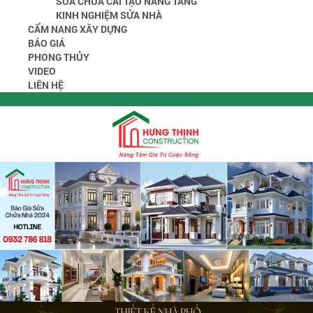
SỬA CHỮA CẢI TẠO NÂNG TẦNG
KINH NGHIỆM SỬA NHÀ
CẨM NANG XÂY DỰNG
BÁO GIÁ
PHONG THỦY
VIDEO
LIÊN HỆ
MENU