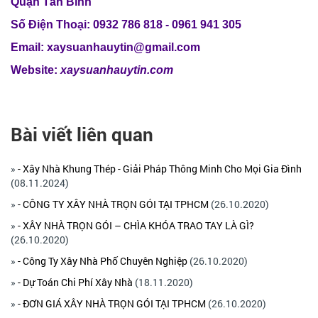
Quận Tân Bình
Số Điện Thoại: 0932 786 818 - 0961 941 305
Email: xaysuanhauytin@gmail.com
Website:
xaysuanhauytin.com
Bài viết liên quan
»
- Xây Nhà Khung Thép - Giải Pháp Thông Minh Cho Mọi Gia Đình
(08.11.2024)
»
- CÔNG TY XÂY NHÀ TRỌN GÓI TẠI TPHCM
(26.10.2020)
»
- ​XÂY NHÀ TRỌN GÓI – CHÌA KHÓA TRAO TAY LÀ GÌ?
(26.10.2020)
»
- Công Ty Xây Nhà Phố Chuyên Nghiệp
(26.10.2020)
»
- Dự Toán Chi Phí Xây Nhà
(18.11.2020)
»
- ĐƠN GIÁ XÂY NHÀ TRỌN GÓI TẠI TPHCM
(26.10.2020)