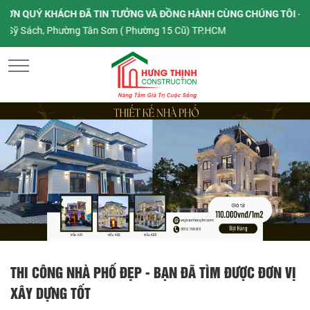
UÝ KHÁCH ĐÃ TIN TƯỞNG VÀ ĐỒNG HÀNH CÙNG CHÚNG TÔI - KÍNH GỬ
ách, Phường Tân Sơn ( Phường 15 Cũ) TP.HCM
MENU
THI CÔNG NHÀ PHỐ ĐẸP - BẠN ĐÃ TÌM ĐƯỢC ĐƠN VỊ
XÂY DỰNG TỐT