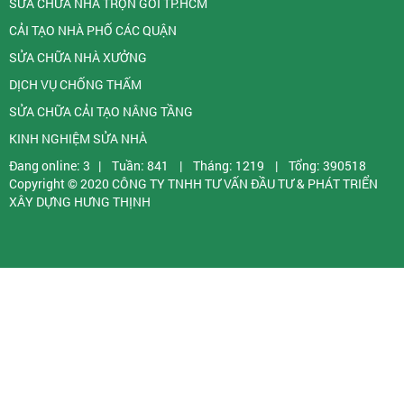
SỬA CHỮA NHÀ TRỌN GÓI TP.HCM
CẢI TẠO NHÀ PHỐ CÁC QUẬN
SỬA CHỮA NHÀ XƯỞNG
DỊCH VỤ CHỐNG THẤM
SỬA CHỮA CẢI TẠO NÂNG TẦNG
KINH NGHIỆM SỬA NHÀ
Đang online: 3
|
Tuần: 841
|
Tháng: 1219
|
Tổng: 390518
Copyright © 2020
CÔNG TY TNHH TƯ VẤN ĐẦU TƯ & PHÁT TRIỂN
XÂY DỰNG HƯNG THỊNH