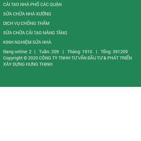
CẢI TẠO NHÀ PHỐ CÁC QUẬN
SỬA CHỮA NHÀ XƯỞNG
DỊCH VỤ CHỐNG THẤM
SỬA CHỮA CẢI TẠO NÂNG TẦNG
KINH NGHIỆM SỬA NHÀ
Đang online: 2
|
Tuần: 209
|
Tháng: 1910
|
Tổng: 391209
Copyright © 2020
CÔNG TY TNHH TƯ VẤN ĐẦU TƯ & PHÁT TRIỂN
XÂY DỰNG HƯNG THỊNH