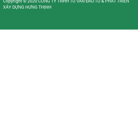
Copyright © 2020
CÔNG TY TNHH TƯ VẤN ĐẦU TƯ & PHÁT TRIỂN
XÂY DỰNG HƯNG THỊNH