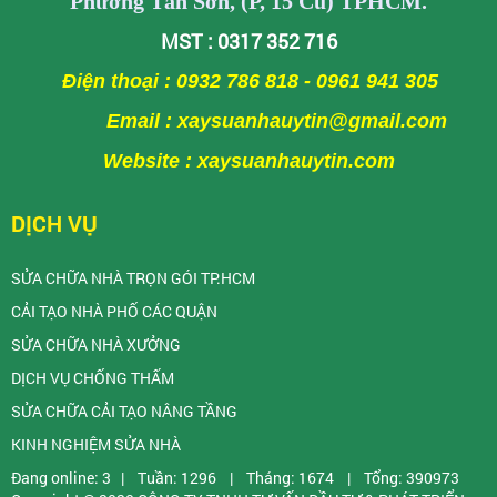
Phường Tân Sơn, (P, 15 Cũ) TPHCM.
MST : 0317 352 716
Điện thoại : 0932 786 818 - 0961 941 305
Email : xaysuanhauytin@gmail.com
Website : xaysuanhauytin.com
DỊCH VỤ
SỬA CHỮA NHÀ TRỌN GÓI TP.HCM
CẢI TẠO NHÀ PHỐ CÁC QUẬN
SỬA CHỮA NHÀ XƯỞNG
DỊCH VỤ CHỐNG THẤM
SỬA CHỮA CẢI TẠO NÂNG TẦNG
KINH NGHIỆM SỬA NHÀ
Đang online: 3
|
Tuần: 1296
|
Tháng: 1674
|
Tổng: 390973