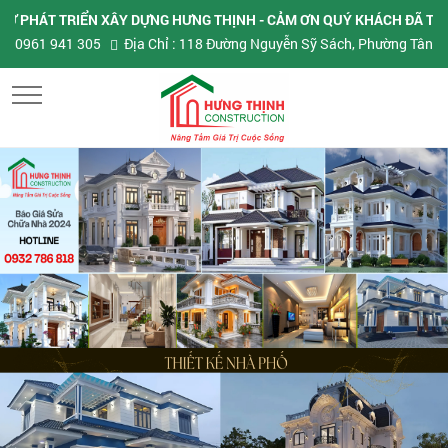
HÁT TRIỂN XÂY DỰNG HƯNG THỊNH - CẢM ƠN QUÝ KHÁCH ĐÃ TIN TƯỞ
0961 941 305
Địa Chỉ : 118 Đường Nguyễn Sỹ Sách, Phường Tân Sơn 
MENU