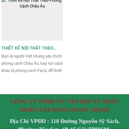
THIẾT KẾ NỘI THẤT THEO
PHONG CÁCH CHÂU ÂU
Bạn là người Việt nhưng yêu thích
phong cách Châu Âu, hay nói cách
khác là phong cách Paris, để thiết
kế nội thất chuẩn phong cách
Châu Âu bạn cần am nhiều ...
CÔNG TY TNHH TƯ VẤN ĐẦU TƯ PHÁT
TRIỂN XÂY DỰNG HƯNG THỊNH
Địa Chỉ VPĐD : 118 Đường Nguyễn Sỹ Sách,