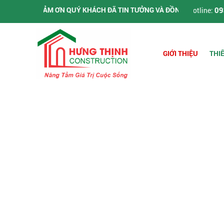
- CẢM ƠN QUÝ KHÁCH ĐÃ TIN TƯỞNG VÀ ĐỒNG HÀNH CÙNG CHÚNG TÔI
0932 786 8
Hotline:
GIỚI THIỆU
THI
THI
THI
THI
THI
THI