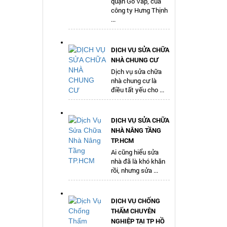
quận Gò Vấp, của
công ty Hưng Thịnh
...
DỊCH VỤ SỬA CHỮA
NHÀ CHUNG CƯ
Dịch vụ sửa chữa
nhà chung cư là
điều tất yếu cho ...
DỊCH VỤ SỬA CHỮA
NHÀ NÂNG TẦNG
TP.HCM
Ai cũng hiểu sửa
nhà đã là khó khăn
rồi, nhưng sửa ...
DỊCH VỤ CHỐNG
THẤM CHUYÊN
NGHIỆP TẠI TP HỒ