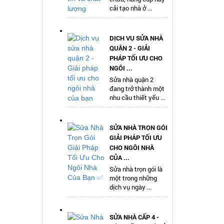
cải tạo nhà ở ...
DỊCH VỤ SỬA NHÀ
QUẬN 2 - GIẢI
PHÁP TỐI ƯU CHO
NGÔI ...
Sửa nhà quận 2
đang trở thành một
nhu cầu thiết yếu ...
SỬA NHÀ TRỌN GÓI
GIẢI PHÁP TỐI ƯU
CHO NGÔI NHÀ
CỦA ...
Sửa nhà trọn gói là
một trong những
dịch vụ ngày ...
SỬA NHÀ CẤP 4 -