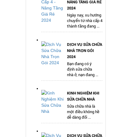
NÂNG TẦNG GIÁ RẺ
2024
Ngày nay, xu hướng
chuyển từ nhà cấp 4
thành tầng đang ...
DỊCH VỤ SỬA CHỮA
NHÀ TRỌN GÓI
2024
Bạn đang có ý
định sửa chữa
nhà ở, nạn đang ...
KINH NGHIỆM KHI
SỬA CHỮA NHÀ
Sửa chữa nhà là
một điều không hề
dễ dàng đối ...
DỊCH VỤ SỬA CHỮA