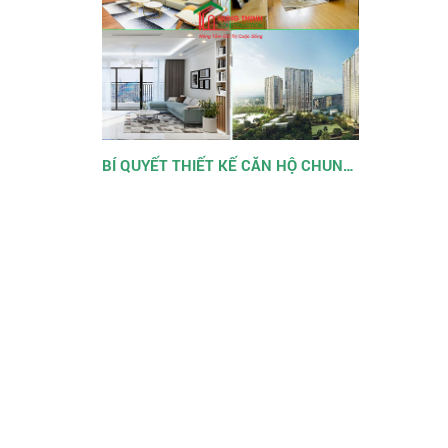
BÍ QUYẾT THIẾT KẾ CĂN HỘ CHUNG
CƯ NHỎ HIỆN ĐẠI