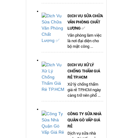
DỊCH VỤ SỬA CHỮA
VĂN PHÒNG CHẤT
LƯỢNG ✅
Văn phòng làm việc
là nơi đại diện cho
bộ mặt công ...
DỊCH VỤ XỬ LÝ
CHỐNG THẤM GIÁ
RẺ TP.HCM
Xử lý chống thấm
giá rẻ TP.HCM ngày
càng trở nên phổ ...
CÔNG TY SỬA NHÀ
QUẬN GÒ VẤP GIÁ
RẺ
Dịch vụ sửa nhà