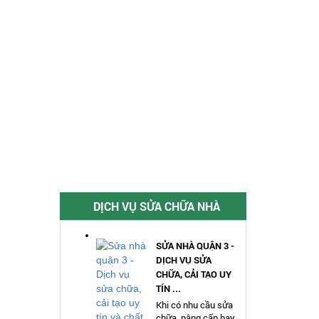
DỊCH VỤ SỬA CHỮA NHÀ
SỬA NHÀ QUẬN 3 -
DỊCH VỤ SỬA
CHỮA, CẢI TẠO UY
TÍN ...
Khi có nhu cầu sửa
chữa, nâng cấp hay