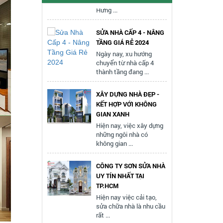
SỬA NHÀ CẤP 4 - NÂNG
DỊCH VỤ SƠN NHÀ
TẦNG GIÁ RẺ 2024
TRỌN GÓI TPHCM
Ngày nay, xu hướng
Dịch vụ sơn nhà trọn gói
chuyển từ nhà cấp 4
TP.HCM ngày càng trở
thành tầng đang ...
nên phổ ...
XÂY DỰNG NHÀ ĐẸP -
KẾ HOẠCH SỬA CHỮA
KẾT HỢP VỚI KHÔNG
NHÀ
GIAN XANH
Rất nhiều người đang có
Hiện nay, việc xây dựng
nhu cầu sửa chữa, cải
những ngôi nhà có
tạo, ...
không gian ...
5 ĐIỀU CẦN CHÚ Ý KHI
CÔNG TY SƠN SỬA NHÀ
SỬA NHÀ NÂNG TẦNG
UY TÍN NHẤT TẠI
Sửa nhà nâng tầng:
TP.HCM
Hướng dẫn chi tiết từ A
Hiện nay việc cải tạo,
đến Z, ...
sửa chữa nhà là nhu cầu
rất ...
DỊCH VỤ SỬA CHỮA
VĂN PHÒNG CHẤT
THI CÔNG NHÀ PHỐ
LƯỢNG ✅