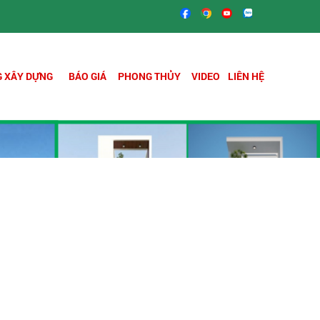
Á XÂY NHÀ PHẦN THÔ 3.400.000 VNĐ/M2 - ĐƠN GIÁ XÂY NHÀ TRỌN 
 XÂY DỰNG
BÁO GIÁ
PHONG THỦY
VIDEO
LIÊN HỆ
SỬA NHÀ QUẬN 3 -
DỊCH VỤ SỬA CHỮA,
CẢI TẠO UY TÍN ...
Khi có nhu cầu sửa
chữa, nâng cấp hay cải
tạo nhà ở ...
DỊCH VỤ SỬA NHÀ
QUẬN 2 - GIẢI PHÁP
TỐI ƯU CHO NGÔI ...
Sửa nhà quận 2 đang trở
thành một nhu cầu thiết
yếu ...