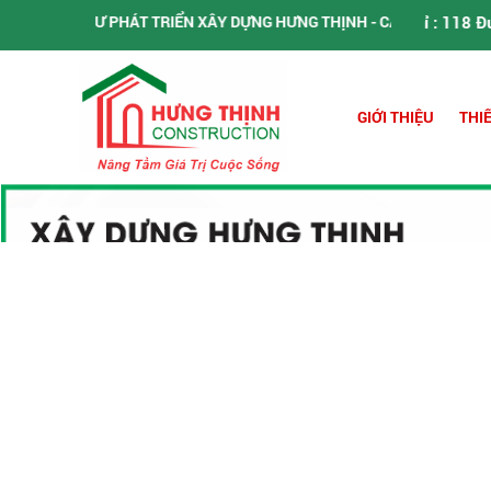
TRIỂN XÂY DỰNG HƯNG THỊNH - CẢM ƠN QUÝ KHÁCH ĐÃ TIN TƯỞNG V
2 786 818 - 0961 941 305
Địa Chỉ : 118 Đường Nguyễn Sỹ Sá
GIỚI THIỆU
THI