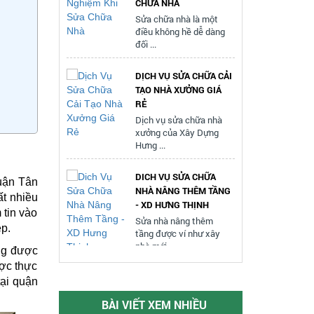
đối ...
DỊCH VỤ SỬA NHÀ
QUẬN 2 - GIẢI PHÁP
DỊCH VỤ SỬA CHỮA CẢI
TỐI ƯU CHO NGÔI ...
TẠO NHÀ XƯỞNG GIÁ
Sửa nhà quận 2 đang trở
RẺ
thành một nhu cầu thiết
Dịch vụ sửa chữa nhà
yếu ...
xưởng của Xây Dựng
Hưng ...
SỬA NHÀ TRỌN GÓI
GIẢI PHÁP TỐI ƯU CHO
DICH VỤ SỬA CHỮA
NGÔI NHÀ CỦA ...
NHÀ NÂNG THÊM TẦNG
Sửa nhà trọn gói là một
- XD HƯNG THỊNH
trong những dịch vụ
uận Tân
Sửa nhà nâng thêm
ngày ...
ất nhiều
tầng được ví như xây
nhà mới, ...
 tin vào
XU HƯỚNG THIẾT KẾ
ệp.
MỚI CHO NHÀ PHỐ MỚI
DỊCH VỤ SỬA CHỮA
ũng được
NHẤT 2025
NHÀ THEO PHONG
ược thực
Cùng tham khảo bài viết
CÁCH HIỆN ĐẠI
tại quận
dưới đây của công ty
Dịch vụ sửa nhà uy tín
Hưng ...
rất được mọi người ưa ...
BÀI VIẾT XEM NHIỀU