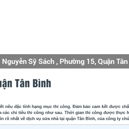
in.com/don-gia-xay-nha-tron-goi
g Nguyễn Sỹ Sách , Phường Tân Sơn ( P
i Công Xây Dựng Nhà Phố
N SỸ SÁCH P15, Q, TÂN BÌNH TPHCM
ễn Sỹ Sách, Phường 15, Quận Tân Bình 
in.com/bao-gia-thiet-ke-nha-tron-goi
g Nguyễn Sỹ Sách , Phường 15, Quận Tâ
ễn Sỹ Sách, Phường Tân Sơn ( P 15 Cũ )
uận Tân Bình
iết nêu đặc tính hạng mục thi công. Đảm bảo cam kết được ch
 các chỉ tiêu thi công như sau. Thời gian thi công được thực 
hìn rõ nhất về dịch vụ sửa nhà tại quận Tân Bình, của công ty chú