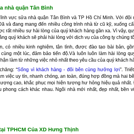
ửa nhà quận Tân Bình
 lĩnh vực sửa nhà quận Tân Bình
và TP Hồ Chí Minh. Với đội 
Đã và đang mang đến nhiều công trình nhà từ cũ kỹ, xuống cấ
 rất nhiều sự hài lòng của quý khách hàng gần xa. Vì vậy, q
ằng quý khách sẽ phải hài lòng với dịch vụ của công ty chúng tô
n, có nhiều kinh nghiệm, tận tình, được đào tạo bài bản, gồ
 cùng một lúc, đảm bảo tiến độ.Và luôn luôn làm hài lòng q
hận làm từ những việc nhỏ nhất theo yêu cầu của quý khách h
chăng: “
Sống vì khách hàng - đôi bên cùng hưởng lợi
”. Triế
 Làm việc uy tín, nhanh chóng, an toàn, đúng hợp đồng mà hai b
 lượng cao, khắc phục mọi hiện tượng hư hỏng hiệu quả nhất.
ều phong cách khác nhau. Ngôi nhà mới nhất, đẹp nhất, bền v
 tại TPHCM Của XD Hưng Thịnh