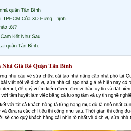
 nhà quận Tân Bình
tại TPHCM Của XD Hưng Thịnh
nào tốt?
n Cam Kết Như Sau
tại quận Tân Bình.
a Nhà Giá Rẻ Quận Tân Bình
ứng nhu cầu về sửa chữa cải tạo nhà nâng cấp nhà phố tại Q
ài viết nói về dịch vụ
sửa nhà cải tạo nhà giá rẻ hiện nay có r
nternet, để quý vị tìm kiếm được đơn vị thầu uy tín và đặt niềm
. với tâm huyết làm việc bằng cả lương tâm và uy tín nghề nghi
kết với tất cả khách hàng là từng hạng mục dù là nhỏ nhất c
ỹ và đưa ra các chỉ tiêu thi công như sau. Thời gian thi công đ
ưới sẽ cho quý khách hàng cái nhìn rõ nhất về dịch vụ sửa nhà 