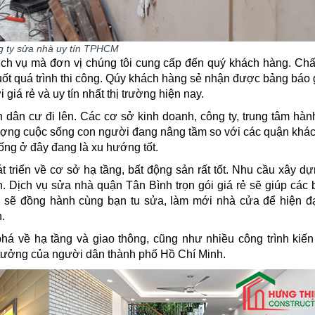
 ty sửa nhà uy tín TPHCM
ịch vụ mà đơn vị chúng tôi cung cấp đến quý khách hàng. Ch
ốt quá trình thi công. Qúy khách hàng sẻ nhận được bảng báo
 giá rẻ và uy tín nhất thị trường hiện nay.
n dân cư đi lên. Các cơ sở kinh doanh, công ty, trung tâm hàn
lượng cuộc sống con người đang nâng tầm so với các quận khá
ng ở đây đang là xu hướng tốt.
triển về cơ sở hạ tầng, bất động sản rất tốt. Nhu cầu xây d
Dịch vụ sửa nhà quận Tân Bình trọn gói giá rẻ sẽ giúp các 
 sẽ đồng hành cùng bạn tu sửa, làm mới nhà cửa để hiện đạ
.
á về hạ tầng và giao thông, cũng như nhiều công trình kiến
ý tưởng của người dân thành phố Hồ Chí Minh.