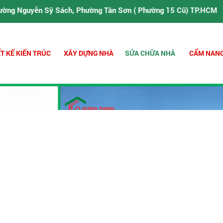
À ĐỒNG HÀNH CÙNG CHÚNG TÔI - KÍNH GỬI QUÝ KHÁCH HÀNG ĐƠN GI
ch, Phường Tân Sơn ( Phường 15 Cũ) TP.HCM
ẾT KẾ KIẾN TRÚC
XÂY DỰNG NHÀ
SỬA CHỮA NHÀ
CẨM NANG