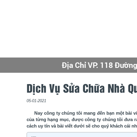
https://xaysuanhauyt
Địa Chỉ VP: 118 Đườn
Chuyên Thiết Kế - Th
Địa Chỉ : 118 NGUYỄ
Địa Chỉ VP: 118 Nguy
https://xaysuanhauyt
Địa Chỉ VP: 118 Đườn
Địa Chỉ VP: 118 Nguy
Dịch Vụ Sửa Chữa Nhà Q
05-01-2021
Nay công ty chúng tôi mang đến bạn một bài v
của từng hạng mục, được công ty chúng tôi đưa ra
cách uy tín và bài viết dưới sẽ cho quý khách cái n