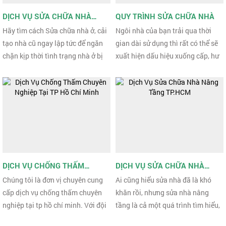
DỊCH VỤ SỬA CHỮA NHÀ
QUY TRÌNH SỬA CHỮA NHÀ
QUẬN 1 UY TÍN
Hãy tìm cách Sửa chữa nhà ở, cải
Ngôi nhà của bạn trải qua thời
tạo nhà cũ ngay lập tức để ngăn
gian dài sử dụng thì rất có thể sẽ
chặn kịp thời tình trạng nhà ở bị
xuất hiện dấu hiệu xuống cấp, hư
xuống cấp. Công ty TNHH TƯ VẤN
hại không còn đảm bảo về mặt an
ĐẦU TƯ PHÁT ...
toàn cũng như ...
DỊCH VỤ CHỐNG THẤM
DỊCH VỤ SỬA CHỮA NHÀ
CHUYÊN NGHIỆP TẠI TP HỒ
NÂNG TẦNG TP.HCM
Chúng tôi là đơn vị chuyên cung
Ai cũng hiểu sửa nhà đã là khó
CHÍ MINH
cấp dịch vụ chống thấm chuyên
khăn rồi, nhưng sửa nhà nâng
nghiệp tại tp hồ chí minh. Với đội
tầng là cả một quá trình tìm hiểu,
ngũ kỹ sư, thợ lành nghề, nhiều
lên phương án sao cho phù hợp từ