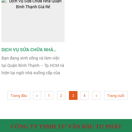
chữa văn phòng nhằm cải thiện ...
Xây Dựng Hưng ...
DỊCH VỤ SỬA CHỮA NHÀ
QUẬN BÌNH THẠNH GIÁ RẺ
Bạn đang sinh sống và làm việc
tại Quận Bình Thạnh – Tp.HCM và
hiện tại ngôi nhà xuống cấp của
Bạn đang cần sửa chữa lại nhưng
bạn chưa tìm được ...
Trang đầu
«
1
2
3
4
»
Trang cuối
CÔNG TY TNHH TƯ VẤN ĐẦU TƯ PHÁT