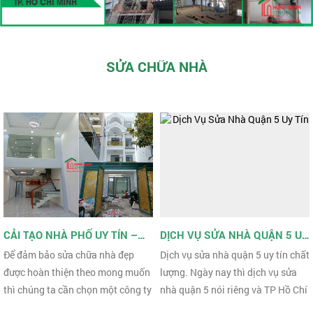
SỬA CHỮA NHÀ
CẢI TẠO NHÀ PHỐ UY TÍN –
DỊCH VỤ SỬA NHÀ QUẬN 5 UY
CÔNG TY XÂY DỰNG HƯNG
TÍN
Để đảm bảo sửa chữa nhà đẹp
Dịch vụ sửa nhà quận 5 uy tín chất
THỊNH
được hoàn thiện theo mong muốn
lượng. Ngày nay thì dịch vụ sửa
thì chúng ta cần chọn một công ty
nhà quận 5 nói riêng và TP Hồ Chí
chuyên cải tạo, sửa chữa, nhà phố
Minh nói chung của các công ty