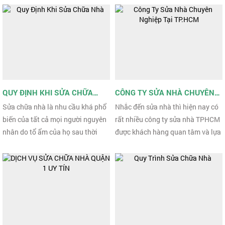
uy tín để hợp tác.
kinh doanh dịch vụ này ...
QUY ĐỊNH KHI SỬA CHỮA
CÔNG TY SỬA NHÀ CHUYÊN
NHÀ
NGHIỆP TẠI TP.HCM
Sửa chữa nhà là nhu cầu khá phổ
Nhắc đến sửa nhà thì hiện nay có
biến của tất cả mọi người nguyên
rất nhiều công ty sửa nhà TPHCM
nhân do tổ ẩm của họ sau thời
được khách hàng quan tâm và lựa
gian dài sử dụng đã có dấu hiệu
chọn. Công Ty Tnhh Tư Vấn Đầu
xuống cấp, hư hại ...
Tư Phát Triển Xây Dựng ...