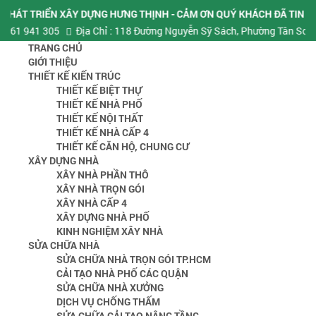
RIỂN XÂY DỰNG HƯNG THỊNH - CẢM ƠN QUÝ KHÁCH ĐÃ TIN TƯỞNG VÀ
41 305
Địa Chỉ : 118 Đường Nguyễn Sỹ Sách, Phường Tân Sơn ( Phườ
TRANG CHỦ
GIỚI THIỆU
THIẾT KẾ KIẾN TRÚC
THIẾT KẾ BIỆT THỰ
THIẾT KẾ NHÀ PHỐ
THIẾT KẾ NỘI THẤT
THIẾT KẾ NHÀ CẤP 4
THIẾT KẾ CĂN HỘ, CHUNG CƯ
XÂY DỰNG NHÀ
XÂY NHÀ PHẦN THÔ
XÂY NHÀ TRỌN GÓI
XÂY NHÀ CẤP 4
XÂY DỰNG NHÀ PHỐ
KINH NGHIỆM XÂY NHÀ
SỬA CHỮA NHÀ
SỬA CHỮA NHÀ TRỌN GÓI TP.HCM
CẢI TẠO NHÀ PHỐ CÁC QUẬN
SỬA CHỮA NHÀ XƯỞNG
DỊCH VỤ CHỐNG THẤM
SỬA CHỮA CẢI TẠO NÂNG TẦNG