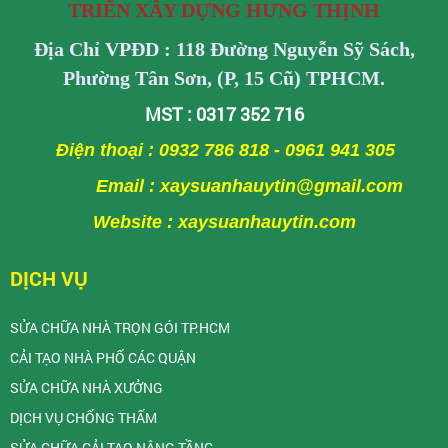
TRIỂN XÂY DỰNG HƯNG THỊNH
Địa Chỉ VPĐD : 118 Đường Nguyễn Sỹ Sách,
Phường Tân Sơn, (P, 15 Cũ) TPHCM.
MST : 0317 352 716
Điện thoại : 0932 786 818 - 0961 941 305
Email : xaysuanhauytin@gmail.com
Website : xaysuanhauytin.com
DỊCH VỤ
SỬA CHỮA NHÀ TRỌN GÓI TP.HCM
CẢI TẠO NHÀ PHỐ CÁC QUẬN
SỬA CHỮA NHÀ XƯỞNG
DỊCH VỤ CHỐNG THẤM
SỬA CHỮA CẢI TẠO NÂNG TẦNG