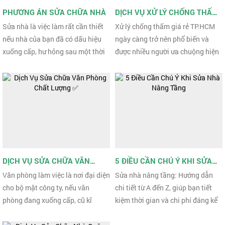
PHƯƠNG ÁN SỬA CHỮA NHÀ
DỊCH VỤ XỬ LÝ CHỐNG THẤM
GIÁ RẺ TP.HCM
Sửa nhà là việc làm rất cần thiết
Xử lý chống thấm giá rẻ TP.HCM
nếu nhà của bạn đã có dấu hiệu
ngày càng trở nên phổ biến và
xuống cấp, hư hỏng sau một thời
được nhiều người ưa chuộng hiện
gian dài sử dụng. Tuy nhiên trước
nay. Thấm ướt trần nhà luôn là
khi sửa chữa, ...
vấn đề khá phiền chán ...
DỊCH VỤ SỬA CHỮA VĂN
5 ĐIỀU CẦN CHÚ Ý KHI SỬA
PHÒNG CHẤT LƯỢNG ✅
NHÀ NÂNG TẦNG
Văn phòng làm việc là nơi đại diện
Sửa nhà nâng tầng: Hướng dẫn
cho bộ mặt công ty, nếu văn
chi tiết từ A đến Z, giúp bạn tiết
phòng đang xuống cấp, cũ kĩ
kiệm thời gian và chi phí đáng kể
chúng ta nên chọn dịch vụ sửa
nhờ lên kế hoạch chi tiết từ đầu.