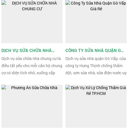
năm kinh nghiệm chúng ...
công năng sử dụng, ...
DỊCH VỤ SỬA CHỮA NHÀ
CÔNG TY SỬA NHÀ QUẬN GÒ
CHUNG CƯ
VẤP GIÁ RẺ
Dịch vụ sửa chữa nhà chung cư là
Dịch vụ sửa nhà quận Gò Vấp, của
điều tất yếu cho mỗi căn hộ chung
công ty Hưng Thịnh chống thấm
cư có diện tích nhỏ, xuống cấp
dột, sơn sửa nhà, sửa điện nước uy
hoặc có dấu hiệu hư hỏng. Chúng
tín, nhanh, chất lượng, Bạn đang ở
ta có thể sửa ...
quận Gò Vấp, ...